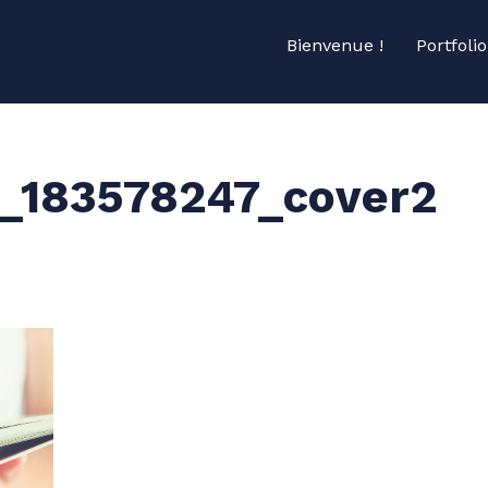
Bienvenue !
Portfolio
_183578247_cover2